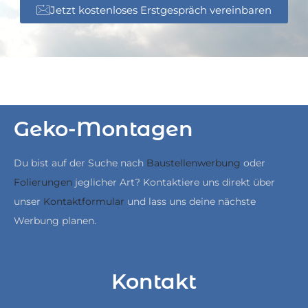
Jetzt kostenloses Erstgespräch vereinbaren
Geko-Montagen
Du bist auf der Suche nach
Baustellenwerbung
oder
Folierungen
jeglicher Art? Kontaktiere uns direkt über
unser
Kontaktformular
und lass uns deine nächste
Werbung planen.
Kontakt